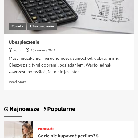
Porady
Ubezpieczenia
Ubezpieczenie
admin
15 czerwca 2021
Masz mieszkanie, nieruchomości, samochód, dobra, firmę.
Cieszysz się tymi dobrami, posiadaniem. Warto jednak
zawczasu pomyśleć, że to nie jest stan...
Read
Read More
more
about
Ubezpieczenie
Najnowsze
Popularne
Pozostałe
Gdzie nie kupować perfum? 5