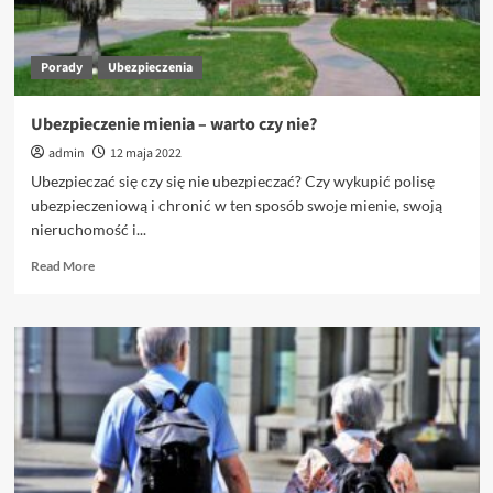
co
obejmuje,
czym
Porady
Ubezpieczenia
jest?
Ubezpieczenie mienia – warto czy nie?
admin
12 maja 2022
Ubezpieczać się czy się nie ubezpieczać? Czy wykupić polisę
ubezpieczeniową i chronić w ten sposób swoje mienie, swoją
nieruchomość i...
Read
Read More
more
about
Ubezpieczenie
mienia
–
warto
czy
nie?