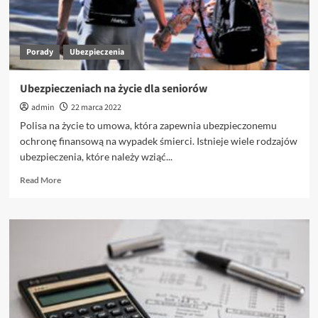
Porady
Ubezpieczenia
Ubezpieczeniach na życie dla seniorów
admin
22 marca 2022
Polisa na życie to umowa, która zapewnia ubezpieczonemu
ochronę finansową na wypadek śmierci. Istnieje wiele rodzajów
ubezpieczenia, które należy wziąć...
Read
Read More
more
about
Ubezpieczeniach
na
życie
dla
seniorów