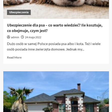
Ubezpieczenia
Ubezpieczenie dla psa – co warto wiedzieć? Ile kosztuje,
co obejmuje, czym jest?
admin
24 maja 2022
Dużo osób w samej Polsce posiada psa albo i kota. Też i wiele
osób posiada inne zwierzęta domowe. Jednak my...
Read
Read More
more
about
Ubezpieczenie
dla
psa
–
co
warto
wiedzieć?
Ile
kosztuje,