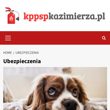
Skip
to
content
Primary
Menu
HOME
UBEZPIECZENIA
Ubezpieczenia