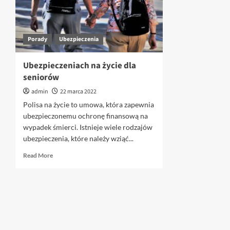
Porady
Ubezpieczenia
Ubezpieczeniach na życie dla
seniorów
admin
22 marca 2022
Polisa na życie to umowa, która zapewnia
ubezpieczonemu ochronę finansową na
wypadek śmierci. Istnieje wiele rodzajów
ubezpieczenia, które należy wziąć...
Read
Read More
more
about
Ubezpieczeniach
na
życie
dla
seniorów