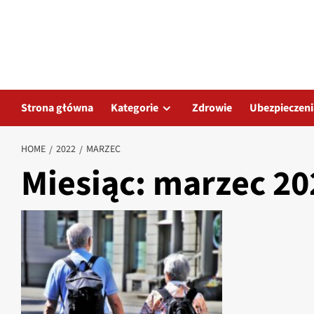
Skip
to
content
Strona główna
Kategorie
Zdrowie
Ubezpieczeni
HOME
2022
MARZEC
Miesiąc:
marzec 20